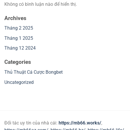
Không có bình luận nào để hiển thị.
Archives
Tháng 2 2025
Tháng 1 2025
Tháng 12 2024
Categories
Thủ Thuật Cá Cược Bongbet
Uncategorized
Đối tác uy tín của nhà cái:
https://mb66.works/
,