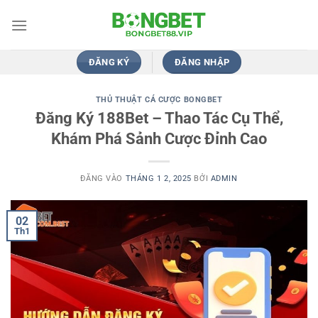
Bỏ
qua
nội
dung
ĐĂNG KÝ
ĐĂNG NHẬP
THỦ THUẬT CÁ CƯỢC BONGBET
Đăng Ký 188Bet – Thao Tác Cụ Thể,
Khám Phá Sảnh Cược Đỉnh Cao
ĐĂNG VÀO
THÁNG 1 2, 2025
BỞI
ADMIN
02
Th1