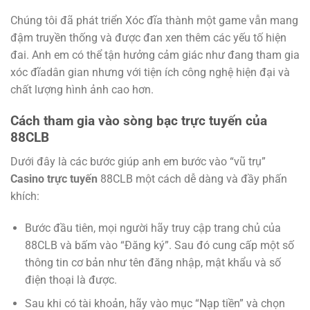
Chúng tôi đã phát triển Xóc đĩa thành một game vẫn mang
đậm truyền thống và được đan xen thêm các yếu tố hiện
đai. Anh em có thể tận hưởng cảm giác như đang tham gia
xóc đĩadân gian nhưng với tiện ích công nghệ hiện đại và
chất lượng hình ảnh cao hơn.
Cách tham gia vào sòng bạc trực tuyến của
88CLB
Dưới đây là các bước giúp anh em bước vào “vũ trụ”
Casino trực tuyến
88CLB một cách dễ dàng và đầy phấn
khích:
Bước đầu tiên, mọi người hãy truy cập trang chủ của
88CLB và bấm vào “Đăng ký”. Sau đó cung cấp một số
thông tin cơ bản như tên đăng nhập, mật khẩu và số
điện thoại là được.
Sau khi có tài khoản, hãy vào mục “Nạp tiền” và chọn