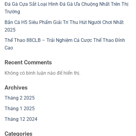
Đá Gà Cựa Sắt Loại Hình Đá Gà Ưa Chuộng Nhất Trên Thị
Trường
Bắn Cá H5 Siêu Phẩm Giải Trí Thu Hút Người Chơi Nhất
2025
Thể Thao 88CLB – Trải Nghiệm Cá Cược Thể Thao Đỉnh
Cao
Recent Comments
Không có bình luận nào để hiển thị.
Archives
Tháng 2 2025
Tháng 1 2025
Tháng 12 2024
Categories