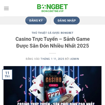
Bỏ
qua
nội
dung
ĐĂNG KÝ
ĐĂNG NHẬP
THỦ THUẬT CÁ CƯỢC BONGBET
Casino Trực Tuyến – Sảnh Game
Được Săn Đón Nhiều Nhất 2025
ĐĂNG VÀO
THÁNG 1 11, 2025
BỞI
ADMIN
11
Th1