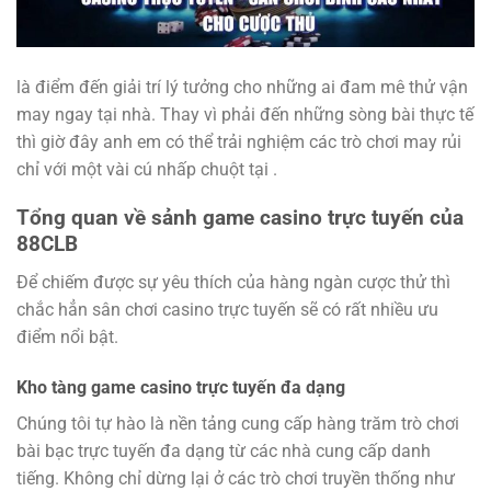
là điểm đến giải trí lý tưởng cho những ai đam mê thử vận
may ngay tại nhà. Thay vì phải đến những sòng bài thực tế
thì giờ đây anh em có thể trải nghiệm các trò chơi may rủi
chỉ với một vài cú nhấp chuột tại
.
Tổng quan về sảnh game casino trực tuyến của
88CLB
Để chiếm được sự yêu thích của hàng ngàn cược thử thì
chắc hẳn sân chơi casino trực tuyến sẽ có rất nhiều ưu
điểm nổi bật.
Kho tàng game casino trực tuyến đa dạng
Chúng tôi tự hào là nền tảng cung cấp hàng trăm trò chơi
bài bạc trực tuyến đa dạng từ các nhà cung cấp danh
tiếng. Không chỉ dừng lại ở các trò chơi truyền thống như