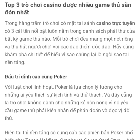
Top 3 trò chơi casino được nhiều game thủ săn
đón nhất
Trong hàng trăm trò chơi có mặt tại sảnh
casino trực tuyến
có 3 cái tên nổi bật luôn nằm trong danh sách phải thử của
bất kỳ game thủ nào. Mỗi trò chơi đều mang một nét riêng
và thu hút người chơi với các đặc điểm độc đáo. Hãy cùng
khám phá chi tiết để hiểu vì sao chúng lại là ngôi sao tại
nền tảng.
Đấu trí đỉnh cao cùng Poker
Với luật chơi linh hoạt, Poker là lựa chọn lý tưởng cho
những ai yêu thích sự kịch tính và thử thách. Và đây cũng
là trò chơi không dành cho những kẻ nôn nóng vì nó yêu
cầu game thủ phải kiên nhẫn để phán đoán và đọc vị đối
thủ.
Hiện tại thì nền tảng có cung cấp các phiên bản Poker phổ